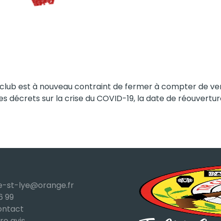
 le club est à nouveau contraint de fermer à compter de v
 des décrets sur la crise du COVID-19, la date de réouvertu
e-st-lye@orange.fr
6 99
ontact
re avis