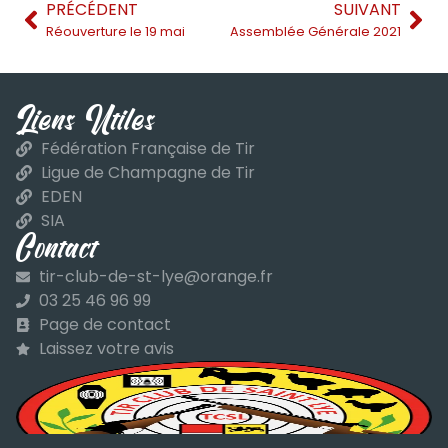
PRÉCÉDENT
SUIVANT
Réouverture le 19 mai
Assemblée Générale 2021
Liens Utiles
Fédération Française de Tir
Ligue de Champagne de Tir
EDEN
SIA
Contact
tir-club-de-st-lye@orange.fr
03 25 46 96 99
Page de contact
Laissez votre avis