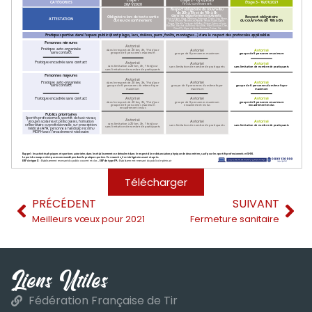
Télécharger
PRÉCÉDENT
SUIVANT
Meilleurs vœux pour 2021
Fermeture sanitaire
Liens Utiles
Fédération Française de Tir