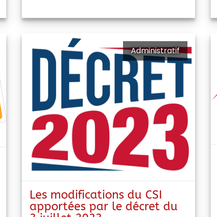
Administratif
Les modifications du CSI
apportées par le décret du