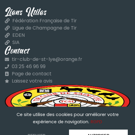
Liens Utiles
Fédération Française de Tir
Ligue de Champagne de Tir
EDEN
SIA
Contact
tir-club-de-st-lye@orange.fr
03 25 46 96 99
Page de contact
Laissez votre avis
Ce site utilise des cookies pour améliorer votre
Tir Club Saint Lyé
expérience de navigation.
RGPD