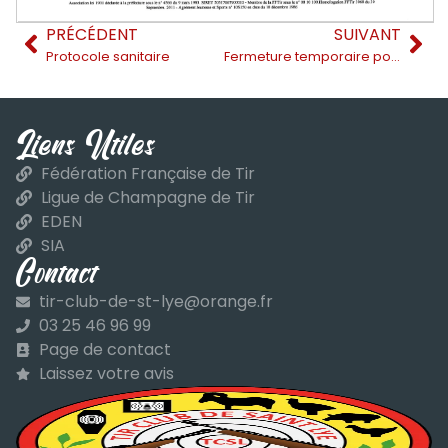
PRÉCÉDENT
SUIVANT
Protocole sanitaire
Fermeture temporaire pour raison sanitaire
Liens Utiles
Fédération Française de Tir
Ligue de Champagne de Tir
EDEN
SIA
Contact
tir-club-de-st-lye@orange.fr
03 25 46 96 99
Page de contact
Laissez votre avis