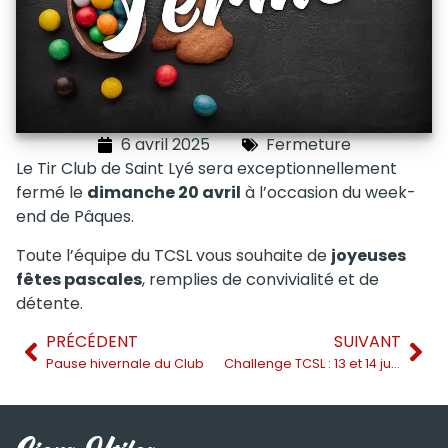
6 avril 2025
Fermeture
Le Tir Club de Saint Lyé sera exceptionnellement
fermé le
dimanche 20 avril
à l’occasion du week-
end de Pâques.
Toute l’équipe du TCSL vous souhaite de
joyeuses
fêtes pascales
, remplies de convivialité et de
détente.
PRÉCÉDENT
SUIVANT
Pause hivernale du Club
Challenge TCSL : 13 et 14 juin