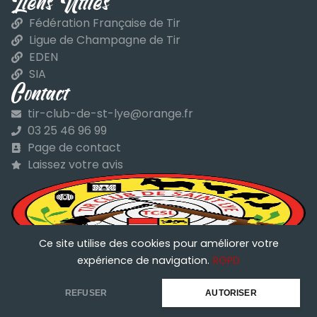
Liens Utiles
Fédération Française de Tir
Ligue de Champagne de Tir
EDEN
SIA
Contact
tir-club-de-st-lye@orange.fr
03 25 46 96 99
Page de contact
Laissez votre avis
Ce site utilise des cookies pour améliorer votre
Tir Club Saint Lyé
expérience de navigation.
RGPD
REFUSER
AUTORISER
TCSL © 2026 – TOUS DROITS RÉSERVÉS –
MENTIONS LÉGALES